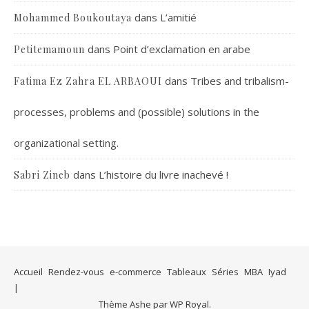
dans
L’amitié
Mohammed Boukoutaya
dans
Point d’exclamation en arabe
Petitemamoun
dans
Tribes and tribalism-
Fatima Ez Zahra EL ARBAOUI
processes, problems and (possible) solutions in the
organizational setting.
dans
L’histoire du livre inachevé !
Sabri Zineb
Accueil
Rendez-vous
e-commerce
Tableaux
Séries
MBA
Iyad
Thème Ashe par
WP Royal
.