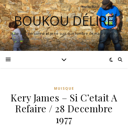
BOUKOU DÉLIRE
Je ne suis personne et je ne suis que l’ombre de ma création…
MUISQUE
Kery James – Si C’etait A
Refaire / 28 Decembre
1977