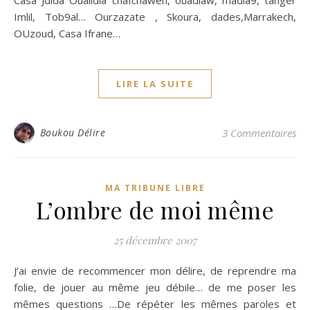
Casa Jdida Oualidia chafchawen, ouadlaw, madia9, tanger
Imlil, Tob9al… Ourzazate , Skoura, dades,Marrakech,
OUzoud, Casa Ifrane…
LIRE LA SUITE
Boukou Délire
3 Commentaires
MA TRIBUNE LIBRE
L’ombre de moi même
25 décembre 2007
J’ai envie de recommencer mon délire, de reprendre ma
folie, de jouer au même jeu débile… de me poser les
mêmes questions …De répéter les mêmes paroles et