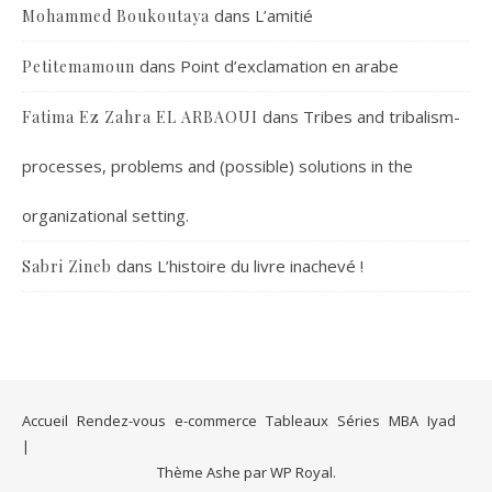
dans
L’amitié
Mohammed Boukoutaya
dans
Point d’exclamation en arabe
Petitemamoun
dans
Tribes and tribalism-
Fatima Ez Zahra EL ARBAOUI
processes, problems and (possible) solutions in the
organizational setting.
dans
L’histoire du livre inachevé !
Sabri Zineb
Accueil
Rendez-vous
e-commerce
Tableaux
Séries
MBA
Iyad
Thème Ashe par
WP Royal
.