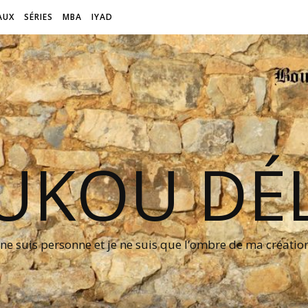
AUX
SÉRIES
MBA
IYAD
UKOU DÉL
 ne suis personne et je ne suis que l’ombre de ma créati