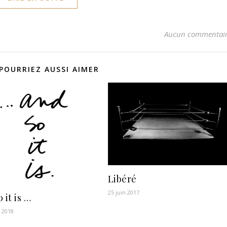
Aucun commentai
POURRIEZ AUSSI AIMER
Libéré
25 juin 2017
o it is …
r 2018