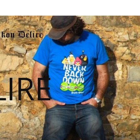
IRE
on…