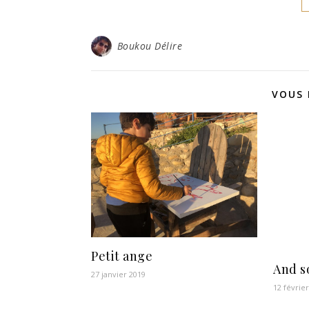
Boukou Délire
VOUS 
Petit ange
And s
27 janvier 2019
12 févrie