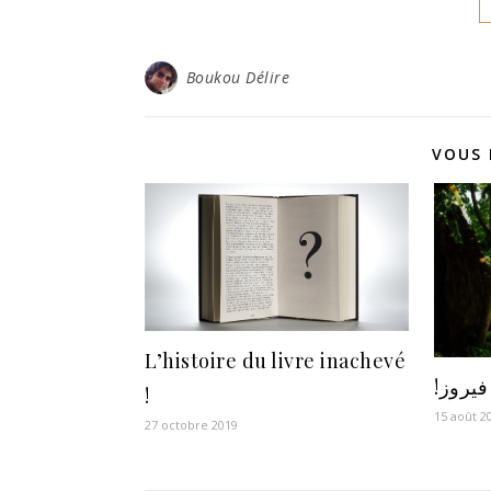
Boukou Délire
VOUS 
L’histoire du livre inachevé
!فیروز
!
15 août 2
27 octobre 2019