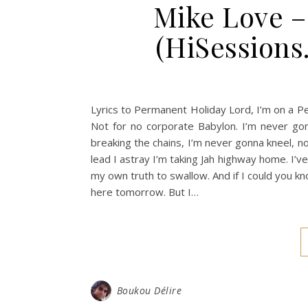
Mike Love –
(HiSessions
Lyrics to Permanent Holiday Lord, I’m on a Pe
Not for no corporate Babylon. I’m never gon
breaking the chains, I’m never gonna kneel, 
lead I astray I’m taking Jah highway home. I’ve
my own truth to swallow. And if I could you k
here tomorrow. But I…
Boukou Délire