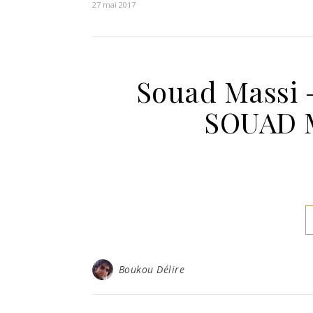
27 mai 2017
Souad Massi –
SOUAD M
Boukou Délire