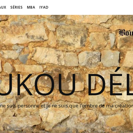
AUX
SÉRIES
MBA
IYAD
UKOU DÉL
 ne suis personne et je ne suis que l’ombre de ma créati