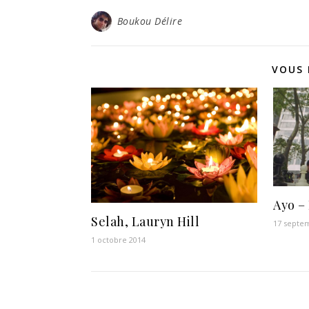
Boukou Délire
VOUS 
Ayo –
Selah, Lauryn Hill
17 septe
1 octobre 2014