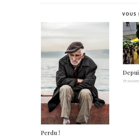
VOUS 
Depui
19 novem
Perdu !