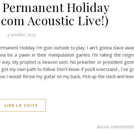
 Permanent Holiday
.com Acoustic Live!)
4 octobre 2014
rmanent Holiday I’m goin outside to play. I ain’t gonna slave awa
na be a pawn in their manipulation games I’m taking the reign
no way. My prophet is heaven sent. No preacher or president gon
 got my own path to follow Don’t know if you’ll overstand , I’ve g
now I would throw my guitar on my back, Pick up the slack and lea
LIRE LA SUITE
Aucun commentai