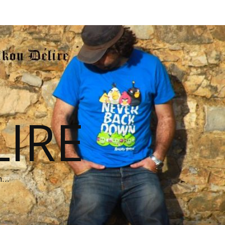
IRE
on…