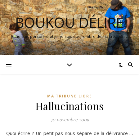
BOUKOU DÉLIRE
Je ne suis personne et je ne suis que l’ombre de ma création…
MA TRIBUNE LIBRE
Hallucinations
30 novembre 2009
Quoi écrire ? Un petit pas nous sépare de la délivrance …