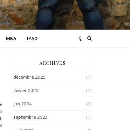
MBA
IYAD
ARCHIVES
décembre 2025
(1)
janvier 2025
(1)
juin 2024
(2)
le
es
septembre 2023
(1)
t,
er