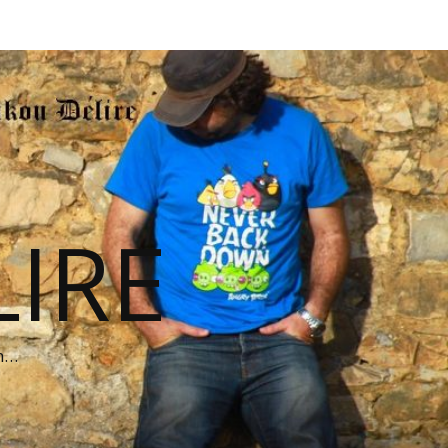
IRE
on…