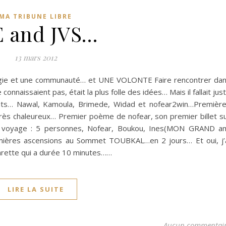
MA TRIBUNE LIBRE
 and JVS…
13 mars 2012
ogie et une communauté… et UNE VOLONTE Faire rencontrer da
onnaissaient pas, était la plus folle des idées… Mais il fallait jus
crits… Nawal, Kamoula, Brimede, Widad et nofear2win…Premièr
très chaleureux… Premier poème de nofear, son premier billet s
r voyage : 5 personnes, Nofear, Boukou, Ines(MON GRAND a
mières ascensions au Sommet TOUBKAL…en 2 jours… Et oui, j’
arette qui a durée 10 minutes……
LIRE LA SUITE
Aucun commentai