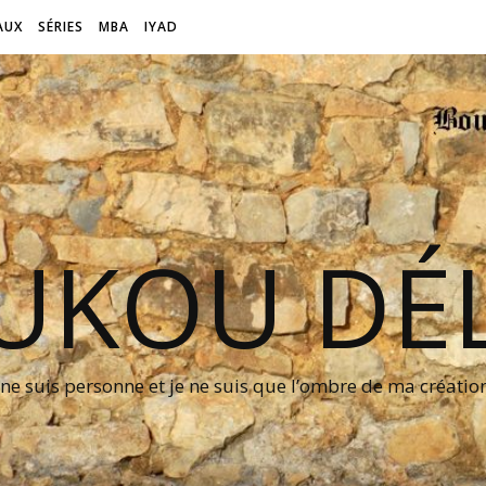
AUX
SÉRIES
MBA
IYAD
UKOU DÉL
 ne suis personne et je ne suis que l’ombre de ma créati