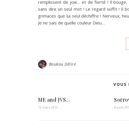
remplissent de joie… et de fierté ! Il bouge, m
sans dire un seul mot ! Le regard suffit ! Il 
grimaces que lui seul déchiffre ! Nerveux, he
Je ne sais de quelle couleur Dieu…
Boukou Délire
VOUS 
ME and JVS…
Sorr
13 mars 2012
4 août 20