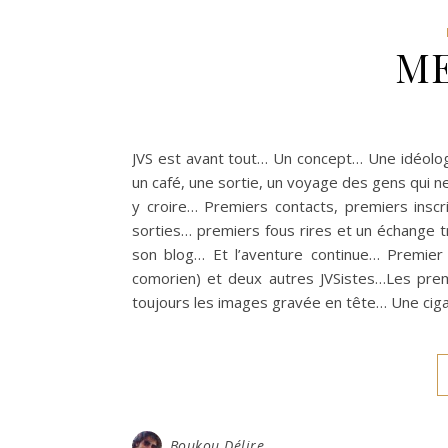
ME
JVS est avant tout… Un concept… Une idéol
un café, une sortie, un voyage des gens qui ne c
y croire… Premiers contacts, premiers ins
sorties… premiers fous rires et un échange 
son blog… Et l’aventure continue… Premie
comorien) et deux autres JVSistes…Les pre
toujours les images gravée en tête… Une cig
Boukou Délire