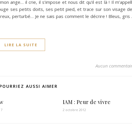
on ange… il crie, il s’impose et nous dit qu’il est là ! Il m’appel
bouge ses petits doits, ses petit pied, et trace sur son visage d
ureux, perturbé… Je ne sais pas comment le décrire ! Bleus, gris
LIRE LA SUITE
Aucun commentai
POURRIEZ AUSSI AIMER
ow
IAM : Peur de vivre
17
2 octobre 2012