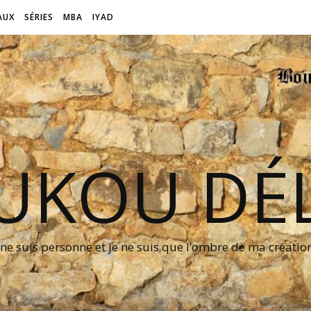
AUX
SÉRIES
MBA
IYAD
UKOU DÉL
 ne suis personne et je ne suis que l’ombre de ma créati