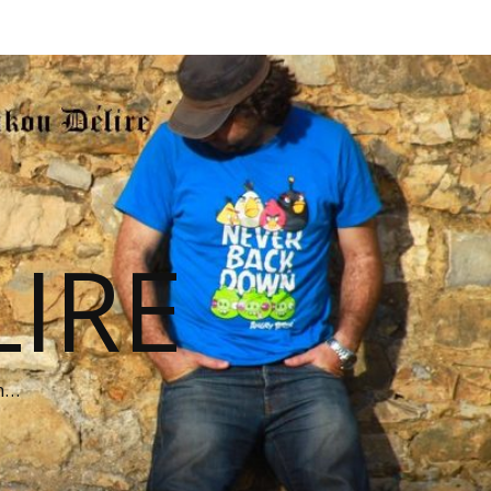
IRE
on…