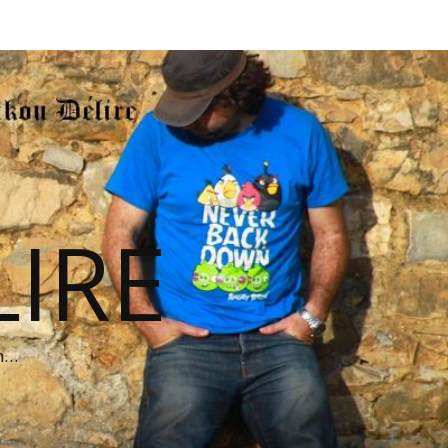
IRE
on…