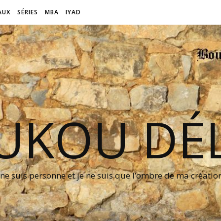
AUX
SÉRIES
MBA
IYAD
UKOU DÉL
 ne suis personne et je ne suis que l’ombre de ma créati