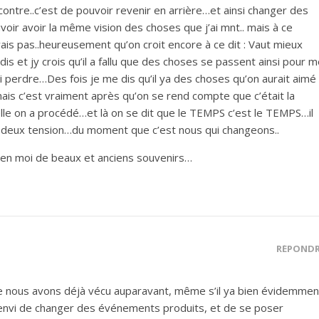
contre..c’est de pouvoir revenir en arrière…et ainsi changer des
oir avoir la même vision des choses que j’ai mnt.. mais à ce
ais pas..heureusement qu’on croit encore à ce dit : Vaut mieux
is et jy crois qu’il a fallu que des choses se passent ainsi pour 
li perdre…Des fois je me dis qu’il ya des choses qu’on aurait aimé
ais c’est vraiment après qu’on se rend compte que c’était la
elle on a procédé…et là on se dit que le TEMPS c’est le TEMPS…il
 à deux tension…du moment que c’est nous qui changeons..
e en moi de beaux et anciens souvenirs…
RÉPOND
que nous avons déjà vécu auparavant, même s’il ya bien évidemmen
nvi de changer des événements produits, et de se poser