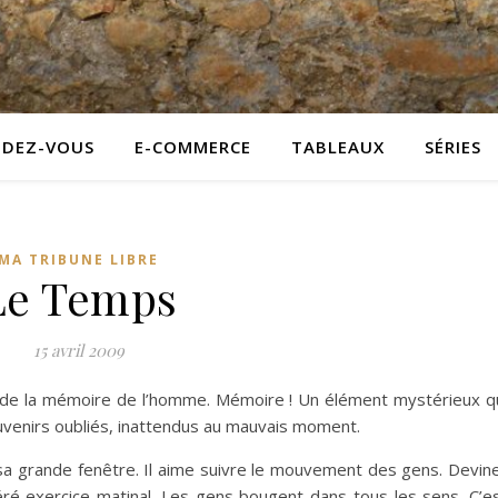
NDEZ-VOUS
E-COMMERCE
TABLEAUX
SÉRIES
MA TRIBUNE LIBRE
Le Temps
15 avril 2009
ines de la mémoire de l’homme. Mémoire ! Un élément mystérieux q
ouvenirs oubliés, inattendus au mauvais moment.
 sa grande fenêtre. Il aime suivre le mouvement des gens. Devin
éré exercice matinal. Les gens bougent dans tous les sens. C’e