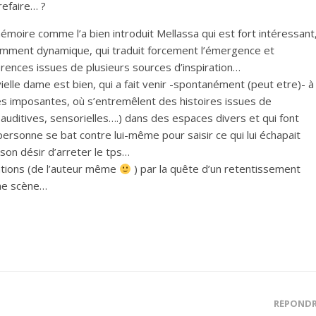
 refaire… ?
e mémoire comme l’a bien introduit Mellassa qui est fort intéressant
mment dynamique, qui traduit forcement l’émergence et
rences issues de plusieurs sources d’inspiration…
ielle dame est bien, qui a fait venir -spontanément (peut etre)- à
es imposantes, où s’entremêlent des histoires issues de
uditives, sensorielles….) dans des espaces divers et qui font
personne se bat contre lui-même pour saisir ce qui lui échapait
son désir d’arreter le tps…
pations (de l’auteur même
) par la quête d’un retentissement
 ne scène…
RÉPOND