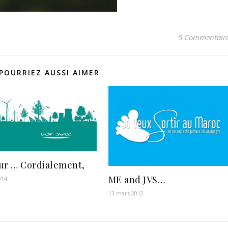
5 Commentair
POURRIEZ AUSSI AIMER
ur … Cordialement,
ME and JVS…
014
13 mars 2012