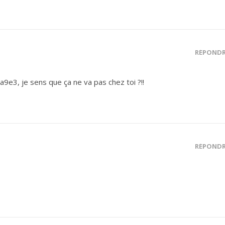
RÉPOND
wa9e3, je sens que ça ne va pas chez toi ?!!
RÉPOND