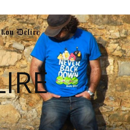
IRE
on…