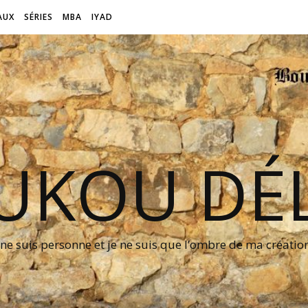
AUX
SÉRIES
MBA
IYAD
UKOU DÉL
 ne suis personne et je ne suis que l’ombre de ma créati