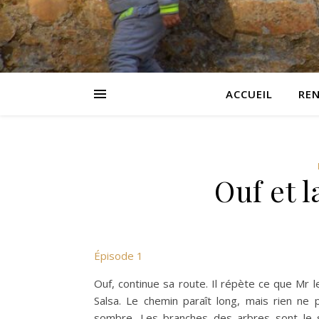
ACCUEIL
RE
Ouf et l
Épisode 1
Ouf, continue sa route. Il répète ce que Mr le 
Salsa. Le chemin paraît long, mais rien ne
sombre. Les branches des arbres sont le s