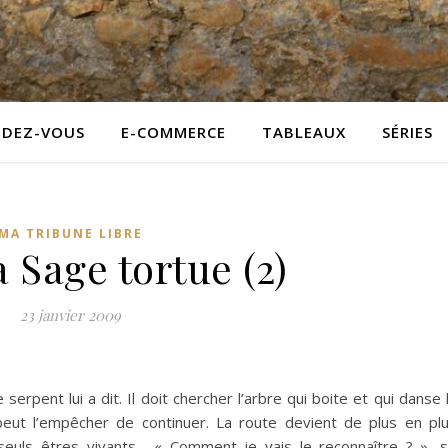
NDEZ-VOUS
E-COMMERCE
TABLEAUX
SÉRIES
MA TRIBUNE LIBRE
a Sage tortue (2)
23 janvier 2009
serpent lui a dit. Il doit chercher l’arbre qui boite et qui danse 
 peut l’empêcher de continuer. La route devient de plus en pl
euls êtres vivants… « Comment je vais le reconnaître ? », 