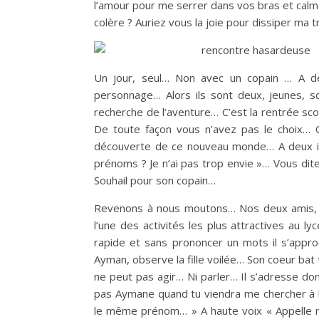
l’amour pour me serrer dans vos bras et calm
colère ? Auriez vous la joie pour dissiper ma
Un jour, seul… Non avec un copain … A deux
personnage… Alors ils sont deux, jeunes, so
recherche de l’aventure… C’est la rentrée sco
De toute façon vous n’avez pas le choix… C
découverte de ce nouveau monde… A deux ils
prénoms ? Je n’ai pas trop envie »… Vous dit
Souhail pour son copain…
Revenons à nous moutons… Nos deux amis, se
l’une des activités les plus attractives au 
rapide et sans prononcer un mots il s’appr
Ayman, observe la fille voilée… Son coeur bat 
ne peut pas agir… Ni parler… Il s’adresse don
pas Aymane quand tu viendra me chercher à l
le même prénom… » A haute voix « Appelle moi 