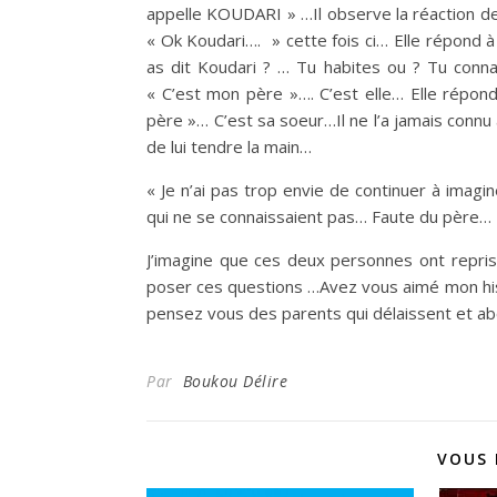
appelle KOUDARI » …Il observe la réaction de l
« Ok Koudari…. » cette fois ci… Elle répond à 
as dit Koudari ? … Tu habites ou ? Tu connai
« C’est mon père »…. C’est elle… Elle répon
père »… C’est sa soeur…Il ne l’a jamais conn
de lui tendre la main…
« Je n’ai pas trop envie de continuer à imag
qui ne se connaissaient pas… Faute du père…
J’imagine que ces deux personnes ont repris
poser ces questions …Avez vous aimé mon histoi
pensez vous des parents qui délaissent et ab
Par
Boukou Délire
VOUS 