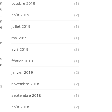
on
octobre 2019
(1)
tu
août 2019
(2)
d…
on
juillet 2019
(1)
te
mai 2019
(1)
ur
avril 2019
(3)
us
février 2019
(1)
ue
janvier 2019
(2)
novembre 2018
(2)
es
septembre 2018
(1)
août 2018
(2)