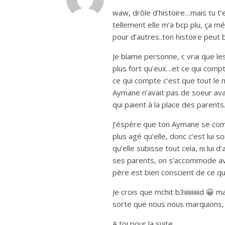
waw, drôle d’histoire…mais tu t’e
tellement elle m’a bcp plu, ça m
pour d’autres..ton histoire peut b
Je blame personne, c vrai que le
plus fort qu’eux…et ce qui compte 
ce qui compte c’est que tout le 
Aymane n’avait pas de soeur avan
qui paient à la place des parent
J’éspère que ton Aymane se comp
plus agé qu’elle, donc c’est lui s
qu’elle subisse tout cela, ni lui d
ses parents, on s’accommode avec
père est bien conscient de ce qu
Je crois que mchit b3iiiiiiiiiid 😀 
sorte que nous nous marquions,
A toi pour la suite…