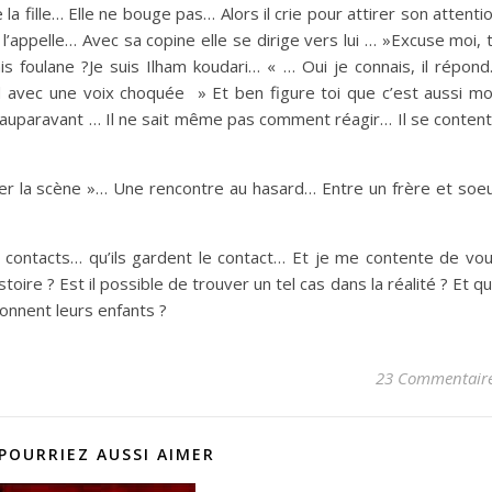
a fille… Elle ne bouge pas… Alors il crie pour attirer son attenti
l’appelle… Avec sa copine elle se dirige vers lui … »Excuse moi, 
s foulane ?Je suis Ilham koudari… « … Oui je connais, il répon
d avec une voix choquée » Et ben figure toi que c’est aussi m
u auparavant … Il ne sait même pas comment réagir… Il se conten
iner la scène »… Une rencontre au hasard… Entre un frère et soe
 contacts… qu’ils gardent le contact… Et je me contente de vo
re ? Est il possible de trouver un tel cas dans la réalité ? Et q
onnent leurs enfants ?
23 Commentair
POURRIEZ AUSSI AIMER