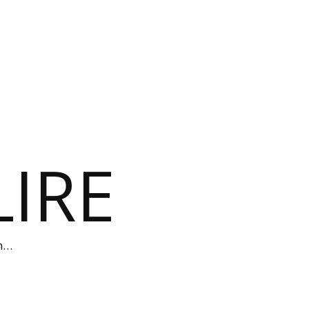
IRE
on…