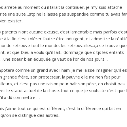
s arrêté au moment où il fallait la continuer, je m’y suis attaché
érite une suite…stp ne la laisse pas suspendue comme tu avais fai
ien exister..
s parents n’ont aucune excuse, c’est lamentable mais parfois c’es
à la fin c’est tolérer l’autre être indulgent, et admettre la réalit
monde retrouve tout le monde, les retrouvailles..ça se trouve que
t, et que Dieu a voulu qu’il l’ait…dommage que c tjs les enfants
s….une soeur bien éduquée ça vaut de l’or de nos jours…
otera comme un grand avec Ilham..je me laisse imaginer qu’il es
on grande frère, son protecteur, la pauvre elle n’a rien fait pour
’ailleurs, et c’est pas une raison pour haïr son père, on choisit pas
 le statut actuel de la chose..tout ce que je souhaite c’est que 
’il a dû commettre …
mais j’aime tout ce qui est différent, c’est la différence qui fait en
 qu’on se distingue des autres…