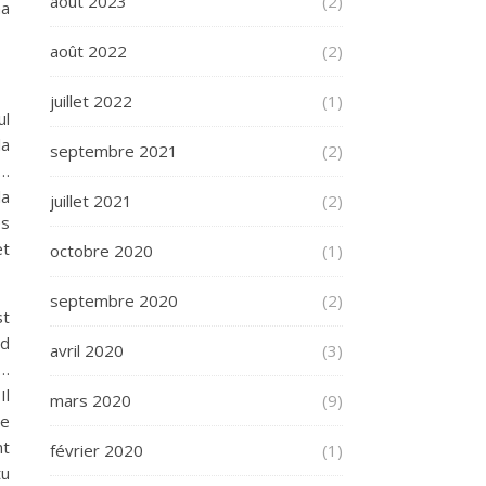
août 2023
(2)
ma
août 2022
(2)
juillet 2022
(1)
ul
la
septembre 2021
(2)
»…
la
juillet 2021
(2)
es
et
octobre 2020
(1)
septembre 2020
(2)
st
rd
avril 2020
(3)
s…
Il
mars 2020
(9)
le
nt
février 2020
(1)
tu