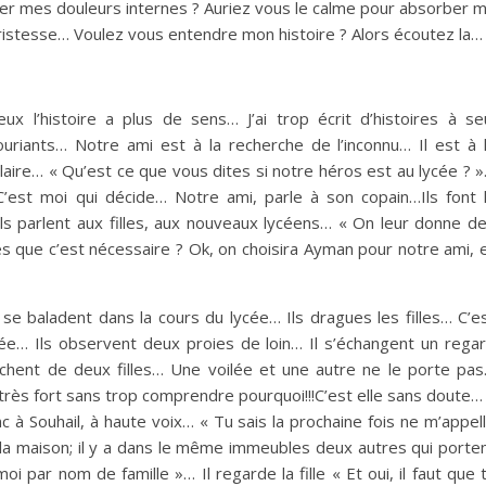
er mes douleurs internes ? Auriez vous le calme pour absorber 
 tristesse… Voulez vous entendre mon histoire ? Alors écoutez la…
 l’histoire a plus de sens… J’ai trop écrit d’histoires à se
uriants… Notre ami est à la recherche de l’inconnu… Il est à 
laire… « Qu’est ce que vous dites si notre héros est au lycée ? 
’est moi qui décide… Notre ami, parle à son copain…Ils font 
 parlent aux filles, aux nouveaux lycéens… « On leur donne d
es que c’est nécessaire ? Ok, on choisira Ayman pour notre ami, 
 baladent dans la cours du lycée… Ils dragues les filles… C’e
lycée… Ils observent deux proies de loin… Il s’échangent un rega
ochent de deux filles… Une voilée et une autre ne le porte pa
très fort sans trop comprendre pourquoi!!!C’est elle sans doute… 
c à Souhail, à haute voix… « Tu sais la prochaine fois ne m’appel
a maison; il y a dans le même immeubles deux autres qui porte
par nom de famille »… Il regarde la fille « Et oui, il faut que 