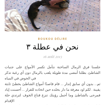
BOUKOU DÉLIRE
نحن في عطلة ٣
16 août 2013
جلسنا فرق الرمال الساخنة نتأمل تكسر الأمواج على جنبات
الشاطئ. بطلنا أمضى مدة طويلة يلعب بالرمال دون أي رغبة تذكر
في الخوض في المياه
ثم… بدون أي سابق إنذار … قام قاصدًا أمواج الشاطئ بخطىً ثابثة
يقينة . لكم اود معرفة ما دار بخلده حين اتخاده للقرار … أحسنت إياد
فمرحى بالشاطئ وما أجمل رؤيتك تنزع قناع الخوف لترتدي حلة
الإقدام