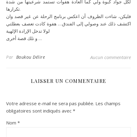
لكل جواد كبوة ولي كما العادة هفوات تستمد شرعيتها من شدة
تكرارها.
فليكن، شاءت الظروف أن اعكس برنامج الرحلة عن غير قصد وان
اكتشف ذلك عند وصولي إلى الفندق…. هفوة كادت تعصف بعطلتي
لولا تدخل الإرادة الإلهية
و تلك قصة أخرى …
Par
Boukou Délire
Aucun commentaire
LAISSER UN COMMENTAIRE
Votre adresse e-mail ne sera pas publiée.
Les champs
obligatoires sont indiqués avec
*
Nom
*