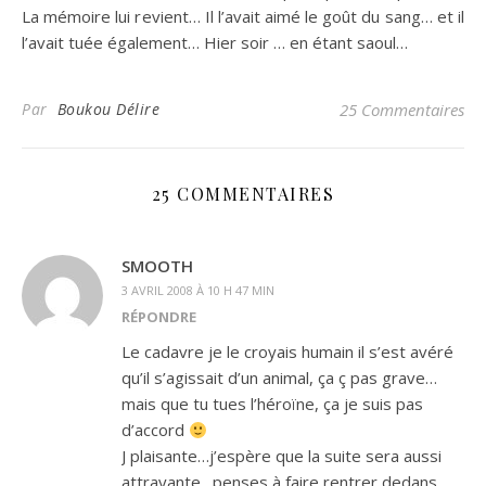
La mémoire lui revient… Il l’avait aimé le goût du sang… et il
l’avait tuée également… Hier soir … en étant saoul…
Par
Boukou Délire
25 Commentaires
25 COMMENTAIRES
SMOOTH
3 AVRIL 2008 À 10 H 47 MIN
RÉPONDRE
Le cadavre je le croyais humain il s’est avéré
qu’il s’agissait d’un animal, ça ç pas grave…
mais que tu tues l’héroïne, ça je suis pas
d’accord
J plaisante…j’espère que la suite sera aussi
attrayante…penses à faire rentrer dedans