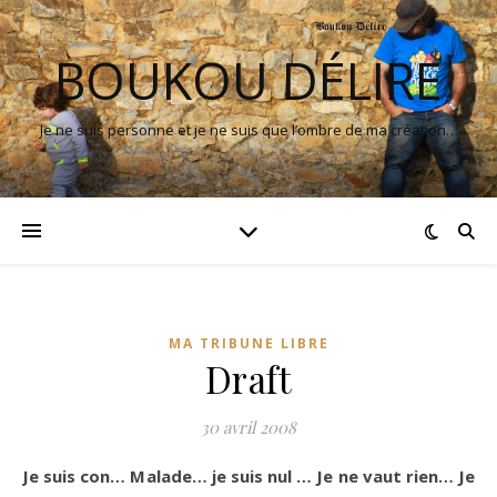
BOUKOU DÉLIRE
Je ne suis personne et je ne suis que l’ombre de ma création…
MA TRIBUNE LIBRE
Draft
30 avril 2008
Je suis con… Malade… je suis nul … Je ne vaut rien… Je