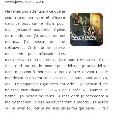
www.jeveuxsortir.com
Ne faites pas attention à ce que je
suis entrain de dire et d’écrire
dans ce post car je l’écris pour
moi … Je suis A rass derb… Y plein
de monde mais j’ai besoin de moi
même… J’ai besoin de me
retrouver… Cette petite pierre
me servira pour m’assoir… Les
murs de la maison qui est en face sont très sales… C’est
Rass derb ou tout le monde peut délirer… je peux délirer
dans mon coin à moi mais je veux délirer devant tout le
monde car ils doivent tous savoir qui je suis… Moi, Ana, Yo,
Me… Le paquet de cigarettes est vide … J’ai besoin d’une
boisson bien chaude… Ou « Bien Glacée »… Maman je
t’aime… J’ai besoin de câlins… A rass derb je commence à
me déshabiller…Je suis nu devant tout le monde… Et après
??? Je m’en fou car je ne suis qu’un fou qui parle… Il fait