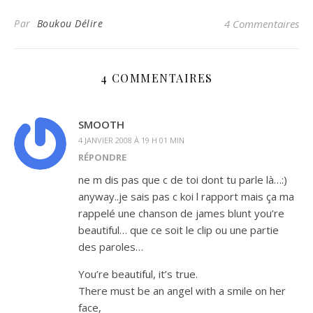
Par
Boukou Délire
4 Commentaires
4 COMMENTAIRES
SMOOTH
4 JANVIER 2008 À 19 H 01 MIN
RÉPONDRE
ne m dis pas que c de toi dont tu parle là…:)
anyway..je sais pas c koi l rapport mais ça ma
rappelé une chanson de james blunt you’re
beautiful… que ce soit le clip ou une partie
des paroles…
You’re beautiful, it’s true.
There must be an angel with a smile on her
face,