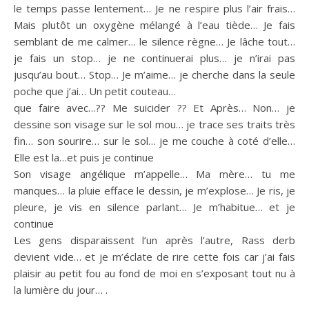
le temps passe lentement… Je ne respire plus l’air frais…
Mais plutôt un oxygène mélangé à l’eau tiède… Je fais
semblant de me calmer… le silence règne… Je lâche tout…
je fais un stop… je ne continuerai plus… je n’irai pas
jusqu’au bout… Stop… Je m’aime… je cherche dans la seule
poche que j’ai… Un petit couteau…
que faire avec…?? Me suicider ?? Et Après… Non… je
dessine son visage sur le sol mou… je trace ses traits très
fin… son sourire… sur le sol… je me couche à coté d’elle…
Elle est la…et puis je continue
Son visage angélique m’appelle… Ma mère… tu me
manques… la pluie efface le dessin, je m’explose… Je ris, je
pleure, je vis en silence parlant… Je m’habitue… et je
continue
Les gens disparaissent l’un après l’autre, Rass derb
devient vide… et je m’éclate de rire cette fois car j’ai fais
plaisir au petit fou au fond de moi en s’exposant tout nu à
la lumière du jour… .