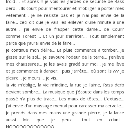
froid … Et après !!! je vois les gardes de sécurité de Rass
derb ….Ils court pour m’entourer et m’obliger à porter mes
vêtement… Je ne résiste pas et je n’ai pas envie de la
faire… ceci dit que je vais les enlever d’une minute à une
autre…. j’ai envie de frapper cette dame… de Courir
comme Forest … Et un jour s’arrêter…. Tout simplement
parce que j’aurai envie de le faire…
je continue mon délire… La pluie commence à tomber…je
glisse sur le sol… je savoure l’odeur de la terre… j’enlève
mes chaussures… je les avais gradé sur moi… je me lève
et je commence à danser… puis j’arrête… où sont ils ??? je
pleure… je meurs…. je vis…
la vie m’oblige, la vie m’incline, la rue je l’aime, Rass derb
devient sombre… La musique que j’écoute dans les temps
passé n’a plus de trace… Les maux de têtes…. L’extase…
J’ai envie d’un massage mental pour caresser ma cervelle…
Je prends dans mes mains une grande pierre, je la lance
aussi loin que je peux… tout en criant….
NOOOOOOOOOOOOO …..