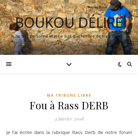
BOUKOU DÉLIRE
Je ne suis personne et je ne suis que l’ombre de ma création…
MA TRIBUNE LIBRE
Fou à Rass DERB
4 janvier 2008
Je l’ai écrite dans la rubrique Rass Derb de notre forum