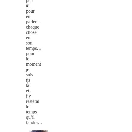
peu
tôt
pour
en
parler…
chaque
chose
en
son
temps…
pour
le
moment
je
suis
tjs
là
et
j’y
resterai
le
temps
qu’il
faudra…