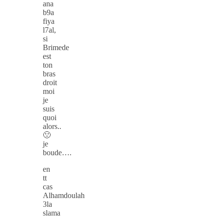
ana
b9a
fiya
l7al,
si
Brimede
est
ton
bras
droit
moi
je
suis
quoi
alors..
🙁
je
boude….
en
tt
cas
Alhamdoulah
3la
slama