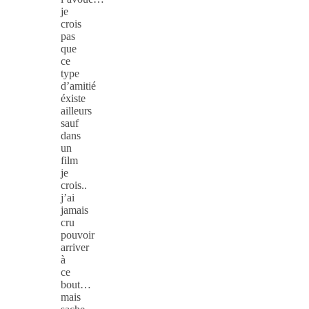
je
crois
pas
que
ce
type
d’amitié
éxiste
ailleurs
sauf
dans
un
film
je
crois..
j’ai
jamais
cru
pouvoir
arriver
à
ce
bout…
mais