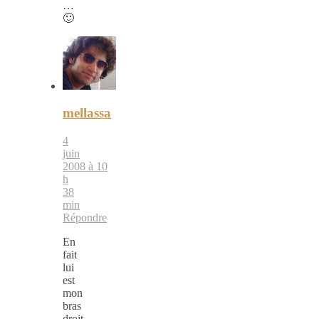
…
🙂
mellassa
4
juin
2008 à 10
h
38
min
Répondre
En
fait
lui
est
mon
bras
droit