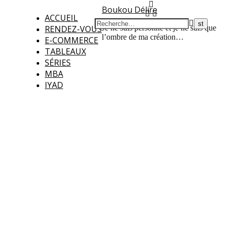
Boukou Délire
ACCUEIL
RENDEZ-VOUS
Je ne suis personne et je ne suis que
l’ombre de ma création…
E-COMMERCE
TABLEAUX
SÉRIES
MBA
IYAD