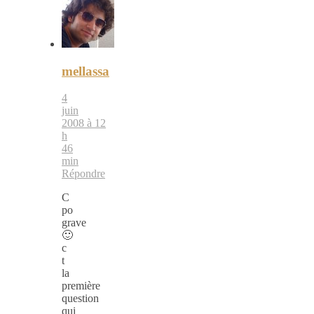
mellassa
4
juin
2008 à 12
h
46
min
Répondre
C
po
grave
🙂
c
t
la
première
question
qui