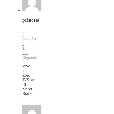
princess
3
juin
2008 à 13
h
15
min
Répondre
Vive
le
Zoro
JVSiste
!!!
Merci
Boukou
!