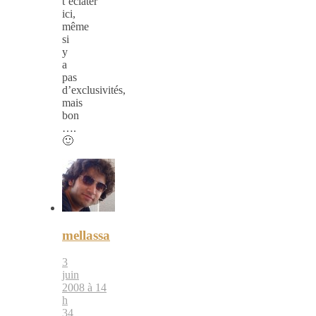
t’éclater
ici,
même
si
y
a
pas
d’exclusivités,
mais
bon
….
🙂
mellassa
3
juin
2008 à 14
h
34