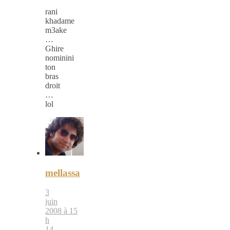
rani
khadame
m3ake
…
Ghire
nominini
ton
bras
droit
…
lol
mellassa
3
juin
2008 à 15
h
14