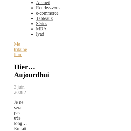
Accueil
Rendez-vous
e-commerce
Tableaux
Séries
MBA
Iyad
Ma
tribune
libre
Hier…
Aujourdhui
3 juin
2008
/
Je ne
serai
pas
très
long…
En fait