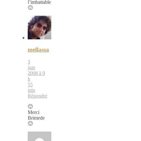
l’imbattable
🙂
mellassa
3
juin
2008 à 9
h
55
min
Répondre
🙂
Merci
Brimede
🙂