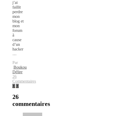
j’ai
faillit
perdre
mon
blog et
mon
forum
à
cause
d’un
hacker
…
Par
Boukou
Délire
26
Commentaires
26
commentaires