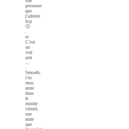
une
personne
que
j’admire
bcp
🙂
.
et
C’est
un
vrai
ami
…
Smooth,
t’es
mon
amie
dans
le
monde
virtuel,
une
amie
que