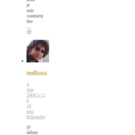
je
suis
vraiment
fier
…
🙂
mellassa
4
juin
2008 à 12
h
18
min
Répondre
@
même