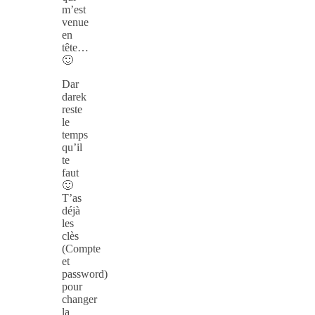
m’est
venue
en
tête…
🙂
Dar
darek
reste
le
temps
qu’il
te
faut
🙂
T’as
déjà
les
clès
(Compte
et
password)
pour
changer
la