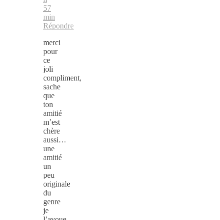
57
min
Répondre
merci
pour
ce
joli
compliment,
sache
que
ton
amitié
m’est
chère
aussi…
une
amitié
un
peu
originale
du
genre
je
l’avoue…