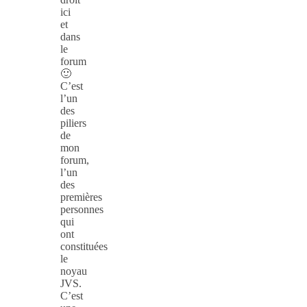
ici
et
dans
le
forum
🙂
C’est
l’un
des
piliers
de
mon
forum,
l’un
des
premières
personnes
qui
ont
constituées
le
noyau
JVS.
C’est