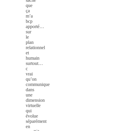
sache
que
ça
m’a
bcp
apporté…
sur
le
plan
relationnel
et
humain
surtout…
c
vrai
qu’on
communique
dans
une
dimension
virtuelle
qui
évolue
séparément
en