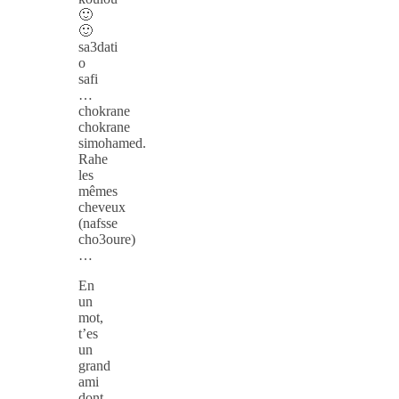
🙂
🙂
sa3dati
o
safi
…
chokrane
chokrane
simohamed.
Rahe
les
mêmes
cheveux
(nafsse
cho3oure)
…
En
un
mot,
t’es
un
grand
ami
dont