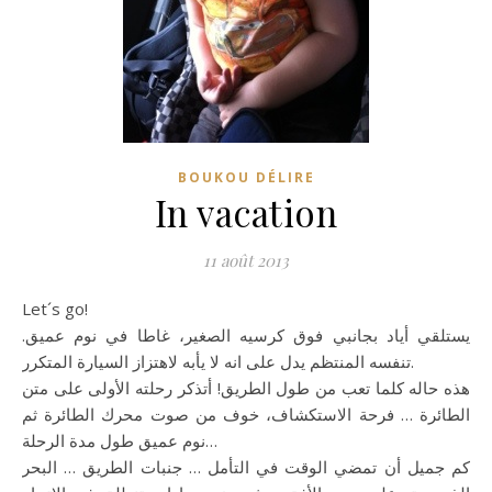
BOUKOU DÉLIRE
In vacation
11 août 2013
Let´s go!
يستلقي أياد بجانبي فوق كرسيه الصغير، غاطا في نوم عميق.
تنفسه المنتظم يدل على انه لا يأبه لاهتزاز السيارة المتكرر.
هذه حاله كلما تعب من طول الطريق! أتذكر رحلته الأولى على متن
الطائرة … فرحة الاستكشاف، خوف من صوت محرك الطائرة ثم
نوم عميق طول مدة الرحلة…
كم جميل أن تمضي الوقت في التأمل … جنبات الطريق … البحر