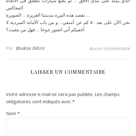
الذي يمتد على مدى الأفق … ثم بضع سيارات تنطلق في الاتجاه
المعاكس
نقصد هذه المرة مدينتنا العزيزة … الصويرة …
نحن الآن على بعد ٥٠ كم عن أسفي… و من باب الأمانة السردية لا
أخفيكم أني اتضور جوعا … فهل من مغيث؟
Par
Boukou Délire
Aucun commentaire
LAISSER UN COMMENTAIRE
Votre adresse e-mail ne sera pas publiée.
Les champs
obligatoires sont indiqués avec
*
Nom
*