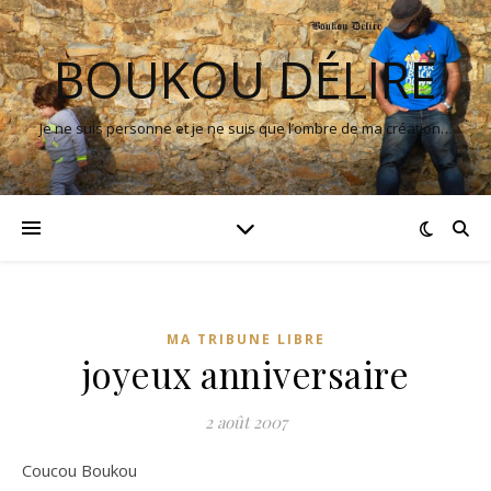
BOUKOU DÉLIRE
Je ne suis personne et je ne suis que l’ombre de ma création…
MA TRIBUNE LIBRE
joyeux anniversaire
2 août 2007
Coucou Boukou