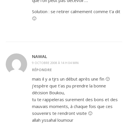
que l’on peut pas décevoir….
Solution : se retirer calmement comme t’a dit
🙂
NAWAL
9 OCTOBRE 2008 À 14 H 04 MIN
RÉPONDRE
mais il y a tjrs un début après une fin 🙂
j’espère que t’as pu prendre la bonne
décision Boukou,
tu te rappeleras surement des bons et des
mauvais moments, à chaque fois que ces
souvenirs te rendront visite 🙂
allah yssahal loumour