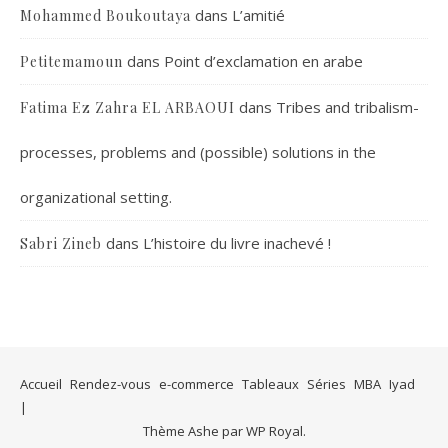
dans
L’amitié
Mohammed Boukoutaya
dans
Point d’exclamation en arabe
Petitemamoun
dans
Tribes and tribalism-
Fatima Ez Zahra EL ARBAOUI
processes, problems and (possible) solutions in the
organizational setting.
dans
L’histoire du livre inachevé !
Sabri Zineb
Accueil
Rendez-vous
e-commerce
Tableaux
Séries
MBA
Iyad
Thème Ashe par
WP Royal
.