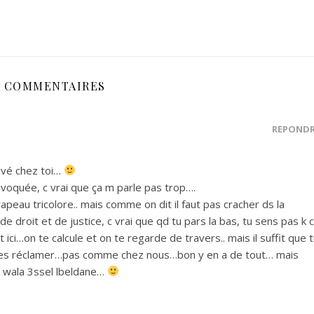
2 COMMENTAIRES
RÉPOND
ivé chez toi…
évoquée, c vrai que ça m parle pas trop….
rapeau tricolore.. mais comme on dit il faut pas cracher ds la
e droit et de justice, c vrai que qd tu pars la bas, tu sens pas k c
 ici…on te calcule et on te regarde de travers.. mais il suffit que 
r les réclamer…pas comme chez nous…bon y en a de tout… mais
i wala 3ssel lbeldane…