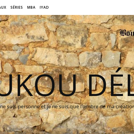
AUX
SÉRIES
MBA
IYAD
UKOU DÉL
 ne suis personne et je ne suis que l’ombre de ma créati