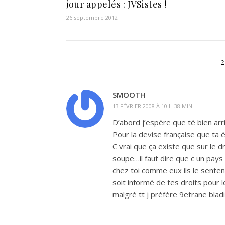
jour appelés : JVSistes !
26 septembre 2012
SMOOTH
13 FÉVRIER 2008 À 10 H 38 MIN
D’abord j’espère que té bien arr
Pour la devise française que ta 
C vrai que ça existe que sur le d
soupe…il faut dire que c un pays d
chez toi comme eux ils le sentent
soit informé de tes droits pou
malgré tt j préfère 9etrane blad