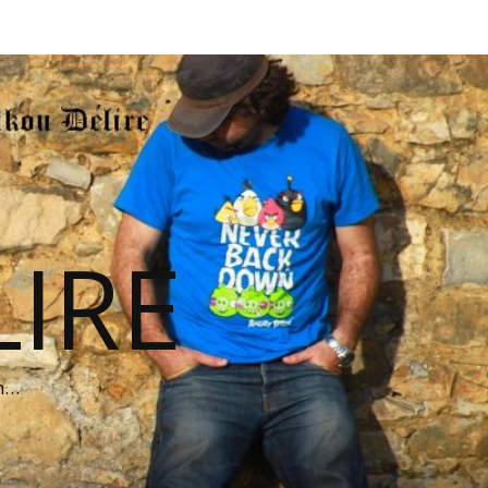
IRE
on…