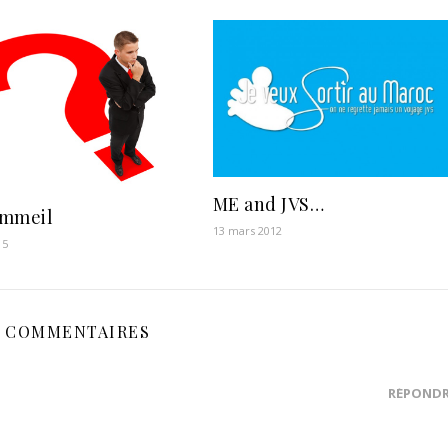
ME and JVS…
sommeil
13 mars 2012
15
3 COMMENTAIRES
RÉPOND