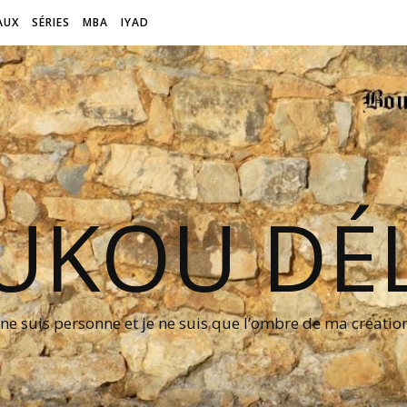
AUX
SÉRIES
MBA
IYAD
UKOU DÉL
 ne suis personne et je ne suis que l’ombre de ma créati