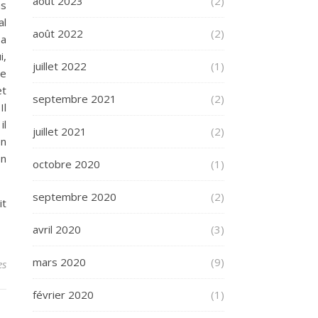
août 2023
(2)
as
al
août 2022
(2)
sa
i,
juillet 2022
(1)
de
et
septembre 2021
(2)
Il
il
juillet 2021
(2)
en
on
octobre 2020
(1)
septembre 2020
(2)
it
avril 2020
(3)
mars 2020
(9)
es
février 2020
(1)