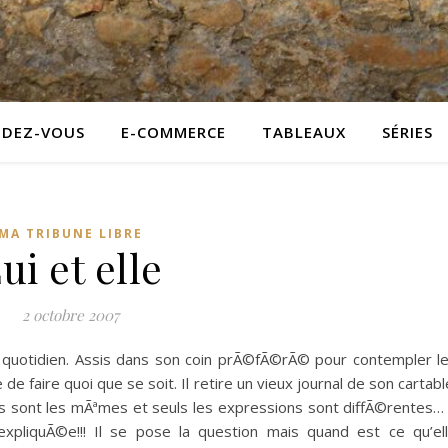
NDEZ-VOUS
E-COMMERCE
TABLEAUX
SÉRIES
MA TRIBUNE LIBRE
ui et elle
2 octobre 2007
© quotidien. Assis dans son coin prÃ©fÃ©rÃ© pour contempler l
ie de faire quoi que se soit. Il retire un vieux journal de son cartabl
s sont les mÃªmes et seuls les expressions sont diffÃ©rentes… 
expliquÃ©e!!! Il se pose la question mais quand est ce qu’el