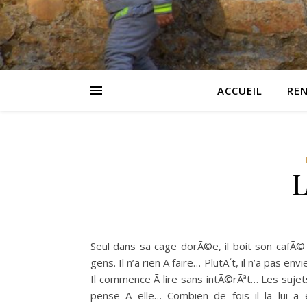
ACCUEIL
RE
L
Seul dans sa cage dorÃ©e, il boit son cafÃ
gens. Il n’a rien Ã faire… PlutÃ´t, il n’a pas env
Il commence Ã lire sans intÃ©rÃªt… Les sujet
pense Ã elle… Combien de fois il la lui a 