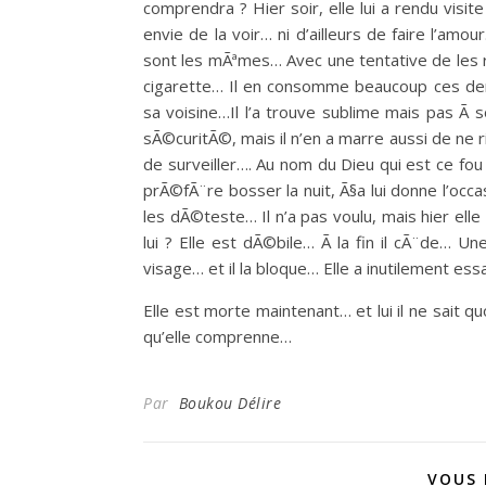
comprendra ? Hier soir, elle lui a rendu visit
envie de la voir… ni d’ailleurs de faire l’amo
sont les mÃªmes… Avec une tentative de les 
cigarette… Il en consomme beaucoup ces dern
sa voisine…Il l’a trouve sublime mais pas Ã 
sÃ©curitÃ©, mais il n’en a marre aussi de ne r
de surveiller…. Au nom du Dieu qui est ce fou
prÃ©fÃ¨re bosser la nuit, Ã§a lui donne l’occ
les dÃ©teste… Il n’a pas voulu, mais hier elle 
lui ? Elle est dÃ©bile… Ã la fin il cÃ¨de… Une
visage… et il la bloque… Elle a inutilement 
Elle est morte maintenant… et lui il ne sait qu
qu’elle comprenne…
Par
Boukou Délire
VOUS 