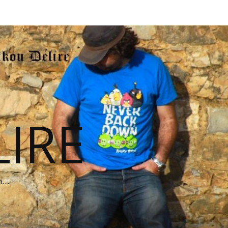
IRE
on…