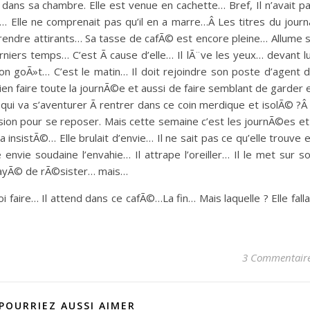
e dans sa chambre. Elle est venue en cachette… Bref, Il n’avait p
ur… Elle ne comprenait pas qu’il en a marre…Â Les titres du journ
rendre attirants… Sa tasse de cafÃ© est encore pleine… Allume 
iers temps… C’est Ã cause d’elle… Il lÃ¨ve les yeux… devant lu
son goÃ»t… C’est le matin… Il doit rejoindre son poste d’agent 
ien faire toute la journÃ©e et aussi de faire semblant de garder 
 qui va s’aventurer Ã rentrer dans ce coin merdique et isolÃ© ?Â 
asion pour se reposer. Mais cette semaine c’est les journÃ©es et 
a insistÃ©… Elle brulait d’envie… Il ne sait pas ce qu’elle trouve 
 envie soudaine l’envahie… Il attrape l’oreiller… Il le met sur s
essayÃ© de rÃ©sister… mais…
oi faire… Il attend dans ce cafÃ©…La fin… Mais laquelle ? Elle falla
3 Commentair
POURRIEZ AUSSI AIMER