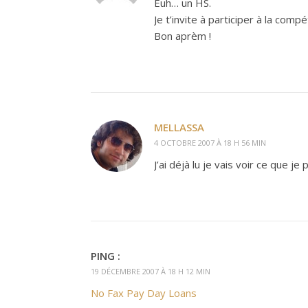
Euh… un HS.
Je t’invite à participer à la com
Bon aprèm !
MELLASSA
4 OCTOBRE 2007 À 18 H 56 MIN
J’ai déjà lu je vais voir ce que je 
PING :
19 DÉCEMBRE 2007 À 18 H 12 MIN
No Fax Pay Day Loans