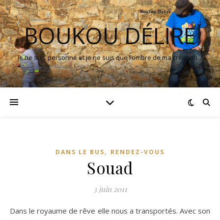
BOUKOU DÉLIRE
Je ne suis personne et je ne suis que l’ombre de ma création…
,
DANS LE BUS
RENDEZ-VOUS
Souad
3 juin 2011
Dans le royaume de rêve elle nous a transportés. Avec son