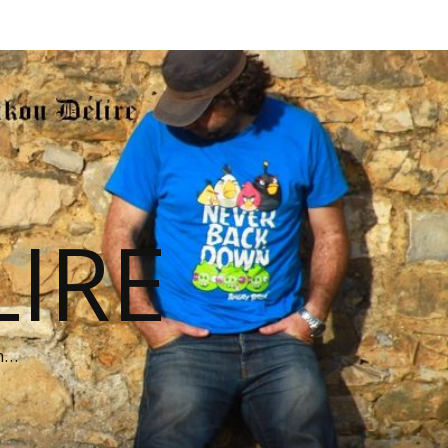
IRE
on…