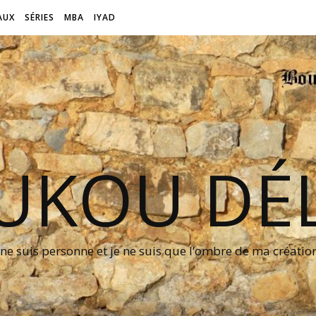
AUX
SÉRIES
MBA
IYAD
UKOU DÉL
 ne suis personne et je ne suis que l’ombre de ma créati