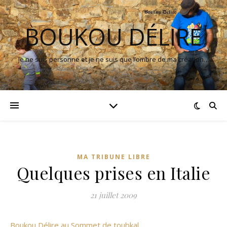
BOUKOU DÉLIRE
Je ne suis personne et je ne suis que l’ombre de ma création…
MA TRIBUNE LIBRE
Quelques prises en Italie
21 juillet 2009
Boukou Délire au Sommet de toubkal