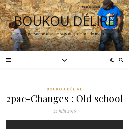
BOUKOU DÉLIRE
Je ne suis personne et je ne suis que l’ombre de ma création…
BOUKOU DÉLIRE
2pac-Changes : Old school
22 juin 2016